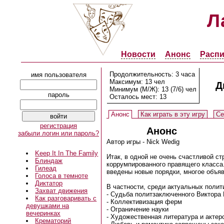
Л
Новости
Анонс
Распи
Продолжительность: 3 часа
имя пользователя
Максимум: 13 чел
Д
Минимум (М/Ж): 13 (7/6) чел
пароль
Осталось мест: 13
Анонс
Как играть в эту игру
Се
регистрация
Анонс
забыли логин или пароль?
Автор игры - Nick Wedig
Keep It In The Family
Итак, в одной не очень счастливой 
Блиндаж
коррумпированного правящего класса
Гилеад
введены новые порядки, многое объяв
Голоса в темноте
Диктатор
В частности, среди актуальных полит
Захват движения
- Судьба политзаключенного Виктора 
Как разговаривать с
- Коллективизация ферм
девушками на
- Ограничение науки
вечеринках
- Художественная литература и акте
Крематорий