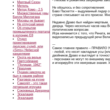
- Любовь и романтика запрещены зак
Мертвый Сезон
Метель
Не обошлось и без сопротивления:
Метод Комо - 2.5
Баво Паскетти – выдуманный лидер со
Множественные умы
стране списывают на его происки. Мн
Билли Миллигана
Москвы не бывает
Недавно Драво был найден мертвым, 
Не отпускай меня
дворца. Через несколько часов наш 
Об открытии
политическим вопросам.
промышленного портала
Игра начинается с того, что Рената, 
в колонию E8
видеозаписью предыдущей речи Вели
Отдел
проектирования
---
людских судеб, или
Самое главное правило – ПРАВИЛО 
«Sims» Небесной
- любой, кто носит накладные усы (и
канцелярии
двойников Драво и выглядит в точност
Охота на ведьм
- персонажи не могут по внешнему ви
Партсобрание
и игнорируйте эти неигровые знания. 
"Полицаи. 1942"
Праздник
Пушкин никогда не
был в нашем районе
Разговор на кухне
Самолёт - это такая
летающая игрушка
Сокровища Дрездена
Эскалация
Эскалация