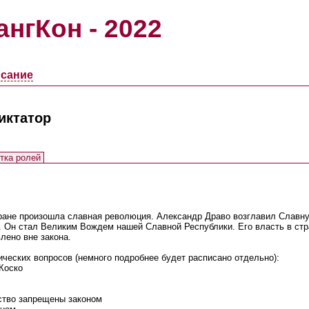
ангКон - 2022
сание
иктатор
тка ролей
стране произошла славная революция. Александр Драво возглавил Слав
. Он стал Великим Вождем нашей Славной Республики. Его власть в ст
лено вне закона.
ических вопросов (немного подробнее будет расписано отдельно):
Коско
рство запрещены законом