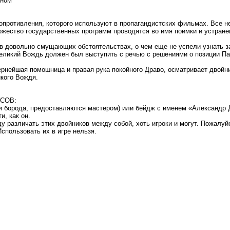
оном
противления, которого используют в пропагандистских фильмах. Все не
ожество государственных программ проводятся во имя поимки и устране
в довольно смущающих обстоятельствах, о чем еще не успели узнать з
Великий Вождь должен был выступить с речью с решениями о позиции П
вернейшая помошница и правая рука покойного Драво, осматривает двойни
кого Вождя.
УСОВ:
ли борода, предоставляются мастером) или бейдж с именем «Александр Д
и, как он.
ду различать этих двойников между собой, хоть игроки и могут. Пожалуй
Использовать их в игре нельзя.